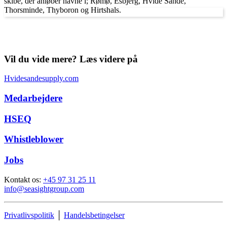
skibe, der anløber havne i; Rømø, Esbjerg, Hvide Sande,
Thorsminde, Thyboron og Hirtshals.
Vil du vide mere? Læs videre på
Hvidesandesupply.com
Medarbejdere
HSEQ
Whistleblower
Jobs
Kontakt os:
+45 97 31 25 11
info@seasightgroup.com
Privatlivspolitik
│
Handelsbetingelser